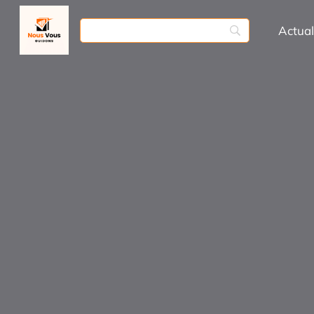
Actual